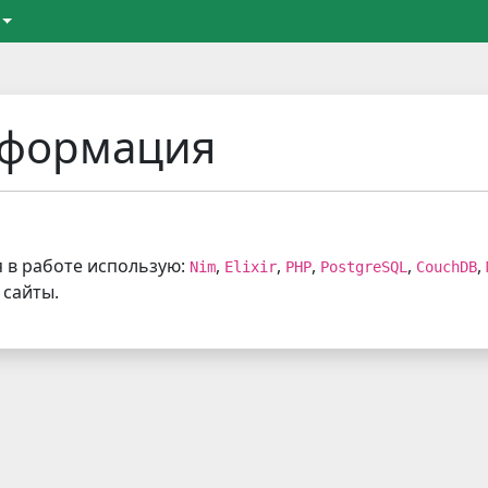
нформация
я в работе использую:
,
,
,
,
,
Nim
Elixir
PHP
PostgreSQL
CouchDB
 сайты.